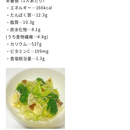
栄養価（1人あたり）
・エネルギー…166kcal
・たんぱく質…12.3g
・脂質…10.3g
・炭水化物…8.1g
(うち食物繊維…4.8g)
・カリウム…527g
・ビタミンC…109mg
・食塩相当量…1.3g