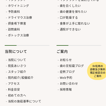
ホワイトニング
歯を白くしたい
予防歯科
歯の健康を保ちたい
ドライマウス治療
口が乾燥する
摂食嚥下障害
食事が上手に取れない
訪問歯科
通院ができない
ボトックス治療
当院について
ご案内
当院について
お知らせ
院長あいさつ
歯の豆知識ブログ
Dr松岡の
診療及び無料
スタッフ紹介
症例ブログ
矯正相談日の
ご案内
院内紹介/設備紹介
Web予約
アクセス
お問い合わせ
料金目安
採用情報
初めての方へ
当院の施設基準について