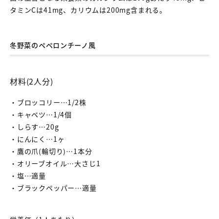
タミンCは41mg、カリウムは200mg含まれる。
冬野菜のペペロンチーノ風
材料(2人分)
・ブロッコリー…1/2株
・キャベツ…1/4個
・しらす…20g
・にんにく…1ヶ
・鷹の爪(輪切り)…1本分
・オリーブオイル…大さじ1
・塩…適量
・ブラックペッパー…適量