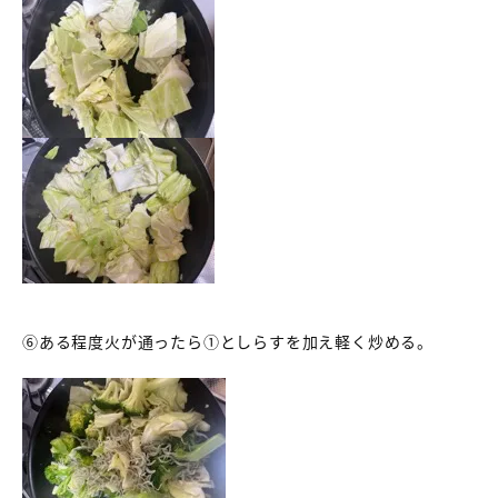
⑥ある程度火が通ったら①としらすを加え軽く炒める。