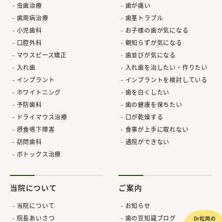
虫歯治療
歯が痛い
歯周病治療
歯茎トラブル
小児歯科
お子様の歯が気になる
口腔外科
親知らずが気になる
マウスピース矯正
歯並びが気になる
入れ歯
入れ歯を治したい・作りたい
インプラント
インプラントを検討している
ホワイトニング
歯を白くしたい
予防歯科
歯の健康を保ちたい
ドライマウス治療
口が乾燥する
摂食嚥下障害
食事が上手に取れない
訪問歯科
通院ができない
ボトックス治療
当院について
ご案内
当院について
お知らせ
院長あいさつ
歯の豆知識ブログ
Dr松岡の