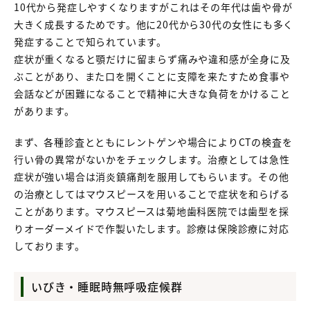
10代から発症しやすくなりますがこれはその年代は歯や骨が
大きく成長するためです。他に20代から30代の女性にも多く
発症することで知られています。
症状が重くなると顎だけに留まらず痛みや違和感が全身に及
ぶことがあり、また口を開くことに支障を来たすため食事や
会話などが困難になることで精神に大きな負荷をかけること
があります。
まず、各種診査とともにレントゲンや場合によりCTの検査を
行い骨の異常がないかをチェックします。治療としては急性
症状が強い場合は消炎鎮痛剤を服用してもらいます。その他
の治療としてはマウスピースを用いることで症状を和らげる
ことがあります。マウスピースは菊地歯科医院では歯型を採
りオーダーメイドで作製いたします。診療は保険診療に対応
しております。
いびき・睡眠時無呼吸症候群