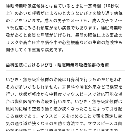
睡眠時無呼吸症候群とは寝ているときに一定時間（10秒以
上）のあいだ呼吸が止まるのと大きないびきを繰り返す病気
のことをいいます。成人の男子で３～７％、成人女子で２～
５％程度にみられ頻度が高い病気でもあります。睡眠時無呼
吸があると良質な睡眠が妨げられ、昼間の眠気による事故の
リスクや高血圧症や脳卒中や心筋梗塞などの生命の危険性も
関係してくる重篤な病気です。
歯科医院におけるいびき・睡眠時無呼吸症候群の治療
いびき・無呼吸症候群の治療は耳鼻科で行うものだと思われ
る方が多いかもしれません。耳鼻科や睡眠外来などで検査を
行い、状態が軽度から中程度でマウスピースで対応可能な場
合は歯科医院でも治療を行います。いびき・無呼吸症候群は
原則的に喉の空気の通り道が狭くなったことによって引き起
こる症状であり、マウスピースをはめることで顎を固定し空
気の通り道が狭くなるのを防ぐ方法です。マウスピースは歯
や顎の状態によっては使用できないこともございますので、