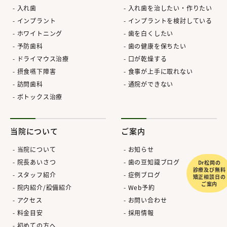
入れ歯
入れ歯を治したい・作りたい
インプラント
インプラントを検討している
ホワイトニング
歯を白くしたい
予防歯科
歯の健康を保ちたい
ドライマウス治療
口が乾燥する
摂食嚥下障害
食事が上手に取れない
訪問歯科
通院ができない
ボトックス治療
当院について
ご案内
当院について
お知らせ
院長あいさつ
歯の豆知識ブログ
Dr松岡の
診療及び無料
スタッフ紹介
症例ブログ
矯正相談日の
ご案内
院内紹介/設備紹介
Web予約
アクセス
お問い合わせ
料金目安
採用情報
初めての方へ