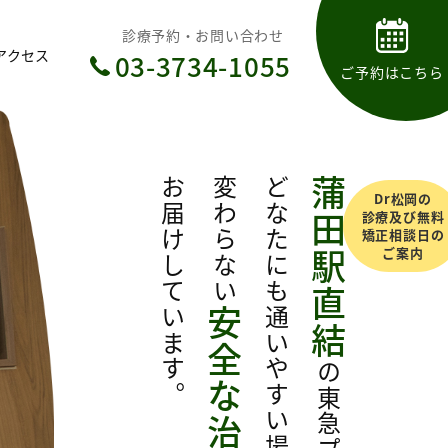
診療予約・お問い合わせ
アクセス
03-3734-1055
ご予約はこちら
お届けしています。
変わらない
どなたにも通いやすい場所で、
蒲田駅直結
Dr松岡の
診療及び無料
矯正相談日の
ご案内
安全な治療