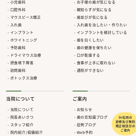
小児歯科
お子様の歯が気になる
口腔外科
親知らずが気になる
マウスピース矯正
歯並びが気になる
入れ歯
入れ歯を治したい・作りたい
インプラント
インプラントを検討している
ホワイトニング
歯を白くしたい
予防歯科
歯の健康を保ちたい
ドライマウス治療
口が乾燥する
摂食嚥下障害
食事が上手に取れない
訪問歯科
通院ができない
ボトックス治療
当院について
ご案内
当院について
お知らせ
院長あいさつ
歯の豆知識ブログ
Dr松岡の
診療及び無料
スタッフ紹介
症例ブログ
矯正相談日の
ご案内
院内紹介/設備紹介
Web予約