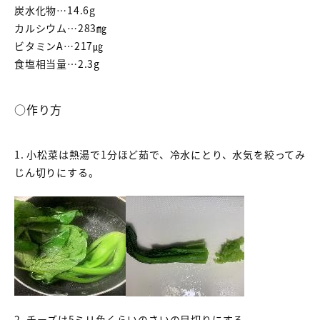
炭水化物…14.6g
カルシウム…283㎎
ビタミンA…217㎍
食塩相当量…2.3g
○作り方
1. 小松菜は熱湯で1分ほど茹で、冷水にとり、水気を絞ってみ
じん切りにする。
2. チーズは5ミリ角くらいのさいの目切りにする。