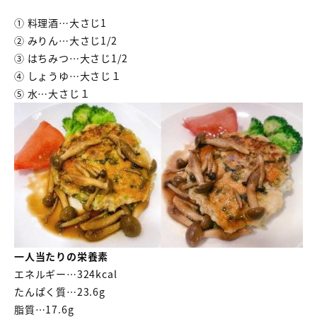
① 料理酒…大さじ1
② みりん…大さじ1/2
③ はちみつ…大さじ1/2
④ しょうゆ…大さじ１
⑤ 水…大さじ１
一人当たりの栄養素
エネルギー…324kcal
たんぱく質…23.6g
脂質…17.6g