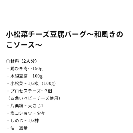
小松菜チーズ豆腐バーグ～和風きの
こソース～
○材料（2人分）
・鶏ひき肉…150g
・木綿豆腐…100g
・小松菜…1/3束（100g）
・プロセスチーズ…3個
（四角いベビーチーズ使用）
・片栗粉…大さじ1
・塩コショウ…少々
・しめじ…1/3株
・油…適量