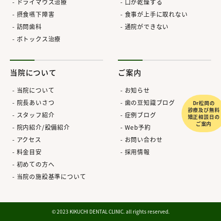
ドライマウス治療
口が乾燥する
摂食嚥下障害
食事が上手に取れない
訪問歯科
通院ができない
ボトックス治療
当院について
ご案内
当院について
お知らせ
院長あいさつ
歯の豆知識ブログ
Dr松岡の
診療及び無料
スタッフ紹介
症例ブログ
矯正相談日の
ご案内
院内紹介/設備紹介
Web予約
アクセス
お問い合わせ
料金目安
採用情報
初めての方へ
当院の施設基準について
© 2023 KIKUCHI DENTAL CLINIC. all rights reserved.