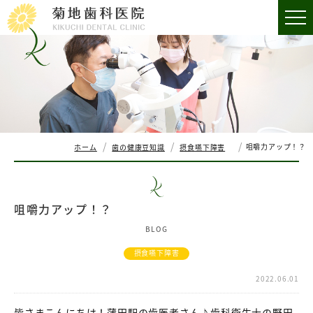
咀嚼力アップ！？
ホーム
歯の健康豆知識
摂食嚥下障害
咀嚼力アップ！？
BLOG
摂食嚥下障害
2022.06.01
皆さまこんにちは！蒲田駅の歯医者さん♪歯科衛生士の野田