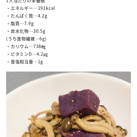
1人当たりの栄養価
・エネルギー…191kcal
・たんぱく質…4.2g
・脂質…7.9g
・炭水化物…30.5g
(うち食物繊維…6g)
・カリウム…738㎎
・ビタミンD…4.2㎍
・食塩相当量…1g