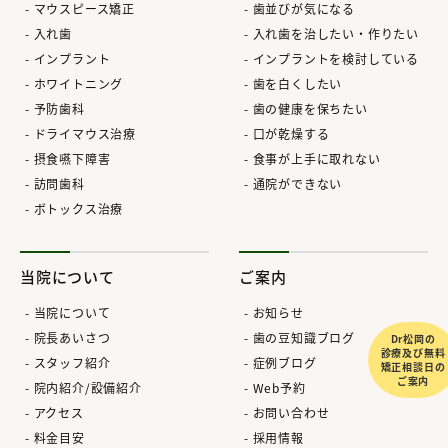
マウスピース矯正
歯並びが気になる
入れ歯
入れ歯を治したい・作りたい
インプラント
インプラントを検討している
ホワイトニング
歯を白くしたい
予防歯科
歯の健康を保ちたい
ドライマウス治療
口が乾燥する
摂食嚥下障害
食事が上手に取れない
訪問歯科
通院ができない
ボトックス治療
当院について
ご案内
当院について
お知らせ
院長あいさつ
歯の豆知識ブログ
Dr松岡の
診療及び無料
スタッフ紹介
症例ブログ
矯正相談日の
ご案内
院内紹介/設備紹介
Web予約
アクセス
お問い合わせ
料金目安
採用情報