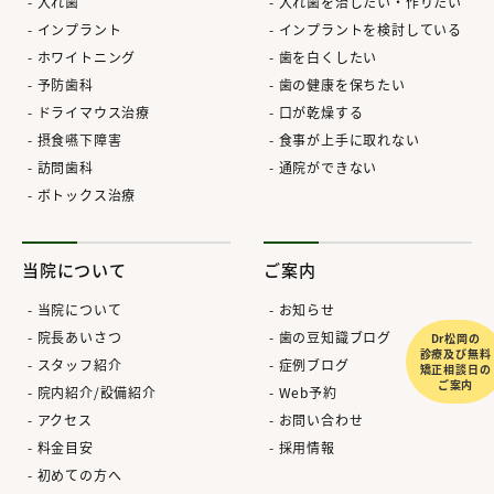
入れ歯
入れ歯を治したい・作りたい
インプラント
インプラントを検討している
ホワイトニング
歯を白くしたい
予防歯科
歯の健康を保ちたい
ドライマウス治療
口が乾燥する
摂食嚥下障害
食事が上手に取れない
訪問歯科
通院ができない
ボトックス治療
当院について
ご案内
当院について
お知らせ
院長あいさつ
歯の豆知識ブログ
Dr松岡の
診療及び無料
スタッフ紹介
症例ブログ
矯正相談日の
ご案内
院内紹介/設備紹介
Web予約
アクセス
お問い合わせ
料金目安
採用情報
初めての方へ