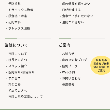
予防歯科
歯の健康を保ちたい
ドライマウス治療
口が乾燥する
摂食嚥下障害
食事が上手に取れない
訪問歯科
通院ができない
ボトックス治療
当院について
ご案内
当院について
お知らせ
院長あいさつ
歯の豆知識ブログ
Dr松岡の
診療及び無料
スタッフ紹介
症例ブログ
矯正相談日の
ご案内
院内紹介/設備紹介
Web予約
アクセス
お問い合わせ
料金目安
採用情報
初めての方へ
当院の施設基準について