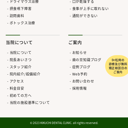
ドライマウス治療
口が乾燥する
摂食嚥下障害
食事が上手に取れない
訪問歯科
通院ができない
ボトックス治療
当院について
ご案内
当院について
お知らせ
院長あいさつ
歯の豆知識ブログ
Dr松岡の
診療及び無料
スタッフ紹介
症例ブログ
矯正相談日の
ご案内
院内紹介/設備紹介
Web予約
アクセス
お問い合わせ
料金目安
採用情報
初めての方へ
当院の施設基準について
© 2023 KIKUCHI DENTAL CLINIC. all rights reserved.