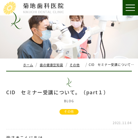
CID セミナー受講について。（part１）
ホーム
歯の健康豆知識
その他
CID セミナー受講について。（part１）
BLOG
その他
2021.11.04
皆さまこんにちは。