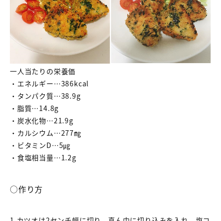
一人当たりの栄養価
・エネルギー…386kcal
・タンパク質…38.9g
・脂質…14.8g
・炭水化物…21.9g
・カルシウム…277㎎
・ビタミンD…5㎍
・食塩相当量…1.2g
○作り方
1.カツオは2センチ幅に切り、真ん中に切り込みを入れ、塩コ