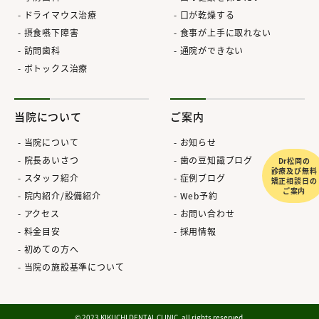
ドライマウス治療
口が乾燥する
摂食嚥下障害
食事が上手に取れない
訪問歯科
通院ができない
ボトックス治療
当院について
ご案内
当院について
お知らせ
院長あいさつ
歯の豆知識ブログ
Dr松岡の
診療及び無料
スタッフ紹介
症例ブログ
矯正相談日の
ご案内
院内紹介/設備紹介
Web予約
アクセス
お問い合わせ
料金目安
採用情報
初めての方へ
当院の施設基準について
© 2023 KIKUCHI DENTAL CLINIC. all rights reserved.