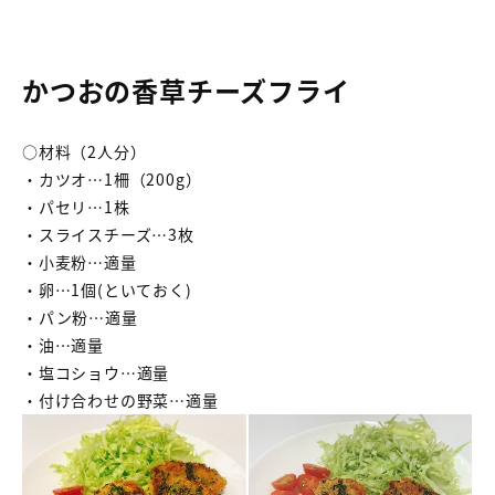
かつおの香草チーズフライ
○材料（2人分）
・カツオ…1柵（200g）
・パセリ…1株
・スライスチーズ…3枚
・小麦粉…適量
・卵…1個(といておく)
・パン粉…適量
・油…適量
・塩コショウ…適量
・付け合わせの野菜…適量