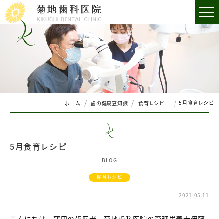
5月食育レシピ
ホーム
歯の健康豆知識
食育レシピ
5月食育レシピ
BLOG
食育レシピ
2021.05.11
こんにちは。蒲田の歯医者 菊地歯科医院の管理栄養士伊藤