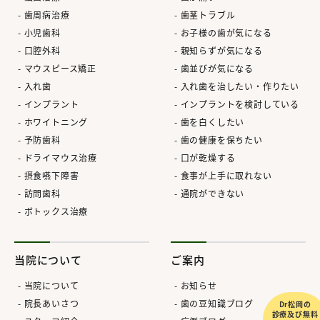
歯周病治療
歯茎トラブル
小児歯科
お子様の歯が気になる
口腔外科
親知らずが気になる
マウスピース矯正
歯並びが気になる
入れ歯
入れ歯を治したい・作りたい
インプラント
インプラントを検討している
ホワイトニング
歯を白くしたい
予防歯科
歯の健康を保ちたい
ドライマウス治療
口が乾燥する
摂食嚥下障害
食事が上手に取れない
訪問歯科
通院ができない
ボトックス治療
当院について
ご案内
当院について
お知らせ
院長あいさつ
歯の豆知識ブログ
Dr松岡の
診療及び無料