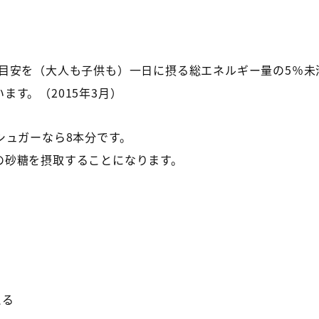
目安を（大人も子供も）一日に摂る総エネルギー量の5％未
す。（2015年3月）
シュガーなら8本分です。
の砂糖を摂取することになります。
。
える