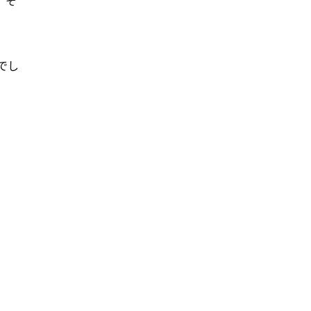
。そ
でし