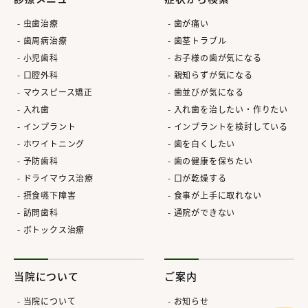
虫歯治療
歯が痛い
歯周病治療
歯茎トラブル
小児歯科
お子様の歯が気になる
口腔外科
親知らずが気になる
マウスピース矯正
歯並びが気になる
入れ歯
入れ歯を治したい・作りたい
インプラント
インプラントを検討している
ホワイトニング
歯を白くしたい
予防歯科
歯の健康を保ちたい
ドライマウス治療
口が乾燥する
摂食嚥下障害
食事が上手に取れない
訪問歯科
通院ができない
ボトックス治療
当院について
ご案内
当院について
お知らせ