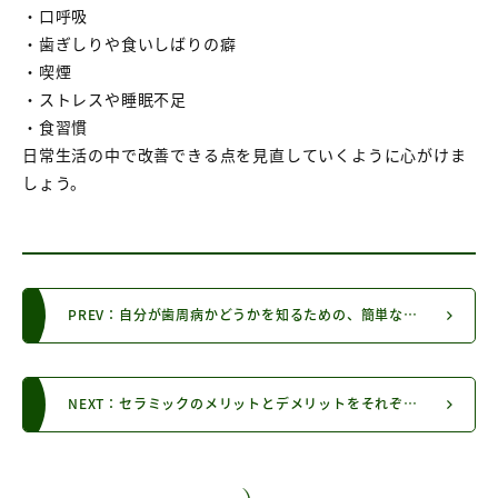
・口呼吸
・歯ぎしりや食いしばりの癖
・喫煙
・ストレスや睡眠不足
・食習慣
日常生活の中で改善できる点を見直していくように心がけま
しょう。
PREV：自分が歯周病かどうかを知るための、簡単な自己診断の方法ってありますか？
NEXT：セラミックのメリットとデメリットをそれぞれ教えてください