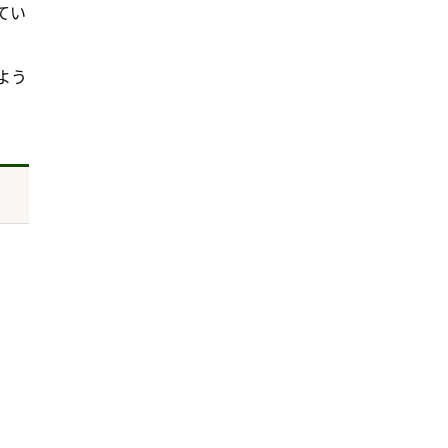
てい
よう