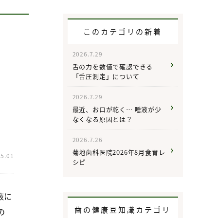
このカテゴリの新着
2026.7.29
舌の力を数値で確認できる
「舌圧測定」について
2026.7.29
最近、お口が乾く… 唾液が少
なくなる原因とは？
2026.7.26
菊地歯科医院2026年8月食育レ
05.01
シピ
液に
歯の健康豆知識カテゴリ
の