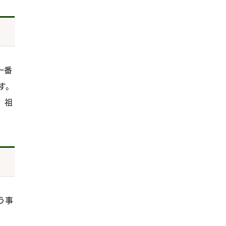
一番
す。
、祖
う事