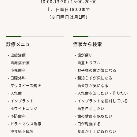
10:00-13:30 / 15:00-20:00
土、日曜日18:00まで
（※日曜日は月1回）
診療メニュー
症状から検索
虫歯治療
歯が痛い
歯周病治療
歯茎トラブル
小児歯科
お子様の歯が気になる
口腔外科
親知らずが気になる
マウスピース矯正
歯並びが気になる
入れ歯
入れ歯を治したい・作りたい
インプラント
インプラントを検討している
ホワイトニング
歯を白くしたい
予防歯科
歯の健康を保ちたい
ドライマウス治療
口が乾燥する
摂食嚥下障害
食事が上手に取れない