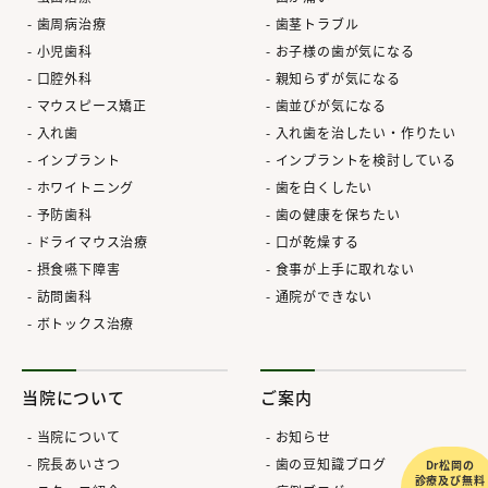
歯周病治療
歯茎トラブル
小児歯科
お子様の歯が気になる
口腔外科
親知らずが気になる
マウスピース矯正
歯並びが気になる
入れ歯
入れ歯を治したい・作りたい
インプラント
インプラントを検討している
ホワイトニング
歯を白くしたい
予防歯科
歯の健康を保ちたい
ドライマウス治療
口が乾燥する
摂食嚥下障害
食事が上手に取れない
訪問歯科
通院ができない
ボトックス治療
当院について
ご案内
当院について
お知らせ
院長あいさつ
歯の豆知識ブログ
Dr松岡の
診療及び無料