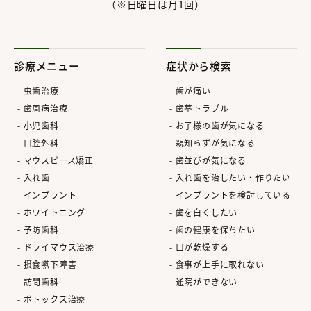
（※日曜日は月1回）
診療メニュー
症状から検索
虫歯治療
歯が痛い
歯周病治療
歯茎トラブル
小児歯科
お子様の歯が気になる
口腔外科
親知らずが気になる
マウスピース矯正
歯並びが気になる
入れ歯
入れ歯を治したい・作りたい
インプラント
インプラントを検討している
ホワイトニング
歯を白くしたい
予防歯科
歯の健康を保ちたい
ドライマウス治療
口が乾燥する
摂食嚥下障害
食事が上手に取れない
訪問歯科
通院ができない
ボトックス治療