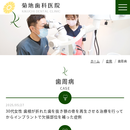
ホーム
症例
歯周病
歯周病
CASE
2025/05/27
30代女性 歯根が折れた歯を抜き顎の骨を再生させる治療を行って
からインプラントで欠損部位を補った症例