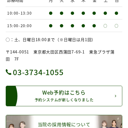
診療時間
月
火
水
木
金
土
日
10:00-13:30
●
●
●
●
●
●
●
15:00-20:00
●
●
●
●
●
○
○
◯：土、日曜日18:00まで（※日曜日は月1回）
〒144-0051 東京都大田区西蒲田7-69-1 東急プラザ蒲
田 7F
03-3734-1055
Web予約はこちら
予約システムが新しくなりました
当院の採用情報について