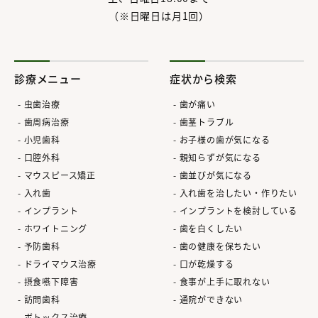
（※日曜日は月1回）
診療メニュー
症状から検索
虫歯治療
歯が痛い
歯周病治療
歯茎トラブル
小児歯科
お子様の歯が気になる
口腔外科
親知らずが気になる
マウスピース矯正
歯並びが気になる
入れ歯
入れ歯を治したい・作りたい
インプラント
インプラントを検討している
ホワイトニング
歯を白くしたい
予防歯科
歯の健康を保ちたい
ドライマウス治療
口が乾燥する
摂食嚥下障害
食事が上手に取れない
訪問歯科
通院ができない
ボトックス治療